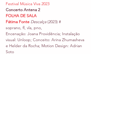
Festival Música Viva 2023
Concerto Antena 2
FOLHA DE SALA
Fátima Fonte
Descalça
 (2023) #

soprano, fl, vla, pno,
Encenação: Joana Providência; Instalação 
visual: Unloop; Conceito: Arina Zhumasheva 
e Helder da Rocha; Motion Design: Adrian 
Soto
Carlos Caires
Propagation
 (2022) &

Rui Penha
Uma peça apropriada
 (2022) &

fl, cl, vl, vla, vlc, pno, perc, electronics

João Pedro Oliveira
Kra (2023)  #

fl, cl, vl, vla, vlc, pno, perc, electronics
Read More >
Share This Event