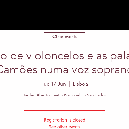
Home
About
Events
Contact
Other events
o de violoncelos e as pal
Camões numa voz sopran
Tue 17 Jun
  |  
Lisboa
Jardim Aberto, Teatro Nacional do São Carlos
Registration is closed
See other events