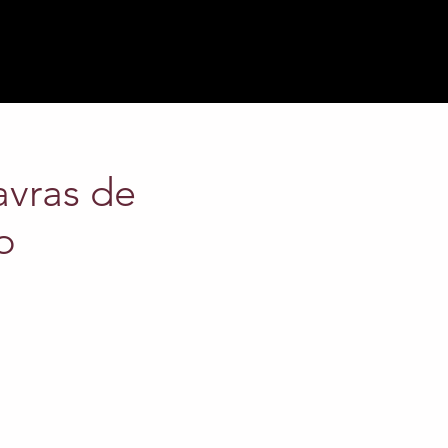
avras de
o