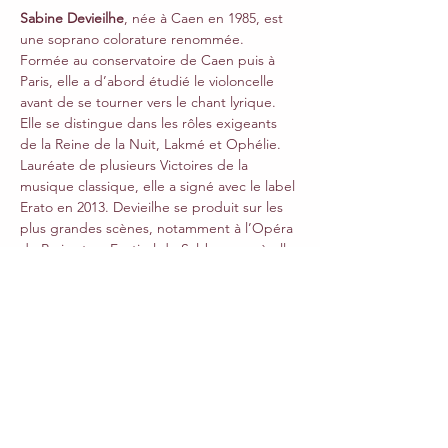
Sabine Devieilhe
, née à Caen en 1985, est 
une soprano colorature renommée. 
Formée au conservatoire de Caen puis à 
Paris, elle a d’abord étudié le violoncelle 
avant de se tourner vers le chant lyrique. 
Elle se distingue dans les rôles exigeants 
de la Reine de la Nuit, Lakmé et Ophélie. 
Lauréate de plusieurs Victoires de la 
musique classique, elle a signé avec le label 
Erato en 2013. Devieilhe se produit sur les 
plus grandes scènes, notamment à l’Opéra 
de Paris et au Festival de Salzbourg, où elle 
incarne Susanna dans Les Noces de Figaro 
en 2023. Ne manquez pas cette 
masterclasse exceptionnelle!
Sabine Devieilhe
, soprano
MuCH Soloists 
https://musicchapel.org/fr/evenement/open
-masterclass-chant-2/