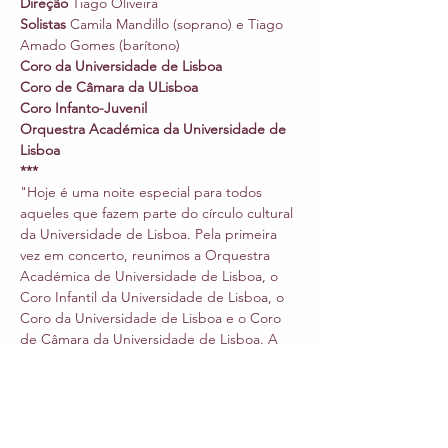
Direção 
Tiago Oliveira
Solistas 
Camila Mandillo (soprano) e Tiago 
Amado Gomes (barítono)
Coro da Universidade de Lisboa

Coro de Câmara da ULisboa
Coro Infanto-Juvenil

Orquestra Académica da Universidade de 
Lisboa
***
"Hoje é uma noite especial para todos 
aqueles que fazem parte do círculo cultural 
da Universidade de Lisboa. Pela primeira 
vez em concerto, reunimos a Orquestra 
Académica de Universidade de Lisboa, o 
Coro Infantil da Universidade de Lisboa, o 
Coro da Universidade de Lisboa e o Coro 
de Câmara da Universidade de Lisboa. A 
nós juntam-se dois cantores solistas com 
provas dadas em Portugal mas também 
fora dele, Camila Mandillo e Tiago Amado 
Gomes. Nota particular para a soprano 
Camila Mandillo que agora no papel de 