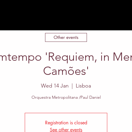
Home
About
Events
Contact
Other events
mtempo 'Requiem, in Me
Camões'
Wed 14 Jan
  |  
Lisboa
Orquestra Metropolitana /Paul Daniel
Registration is closed
See other events