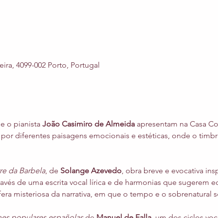
ira, 4099-002 Porto, Portugal
 e o pianista 
João Casimiro de Almeida
 apresentam na Casa C
por diferentes paisagens emocionais e estéticas, onde o timbre
re da Barbela
, de 
Solange Azevedo
, obra breve e evocativa in
és de uma escrita vocal lírica e de harmonias que sugerem ec
fera misteriosa da narrativa, em que o tempo e o sobrenatural
nes populares españolas
 de 
Manuel de Falla
, um dos ciclos vo