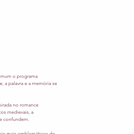
omum o programa 
, a palavra e a memória se 
spirada no romance 
os medievais, a 
 se confundem.
cais mais emblemáticos do 