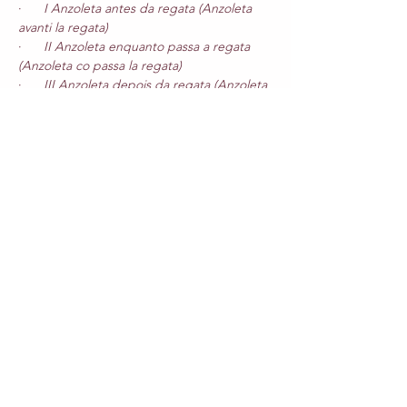
·      
I Anzoleta antes da regata (Anzoleta 
avanti la regata)
·      
II Anzoleta enquanto passa a regata 
(Anzoleta co passa la regata)
·      
III Anzoleta depois da regata (Anzoleta 
dopo la regata)
Sete canções populares espanholas
 (Siete 
canciones populares Españolas) - 
Manuel 
de Falla
Read More >
Share This Event
Other events