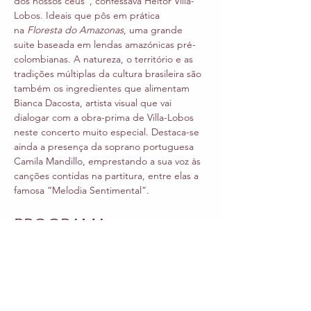
dos nossos céus”, confessava Heitor Villa-
Lobos. Ideais que pôs em prática 
na 
Floresta do Amazonas
, uma grande 
suite baseada em lendas amazónicas pré-
colombianas. A natureza, o território e as 
tradições múltiplas da cultura brasileira são 
também os ingredientes que alimentam 
Bianca Dacosta, artista visual que vai 
dialogar com a obra-prima de Villa-Lobos 
neste concerto muito especial. Destaca-se 
ainda a presença da soprano portuguesa 
Camila Mandillo, emprestando a sua voz às 
canções contidas na partitura, entre elas a 
famosa “Melodia Sentimental”. 
PROGRAMA
Orquestra Sinfónica do Porto Casa da 
Música
Michael Wendeberg
 direção musical 
Camila Mandillo
 soprano 
Bianca Dacosta
 artista visual 