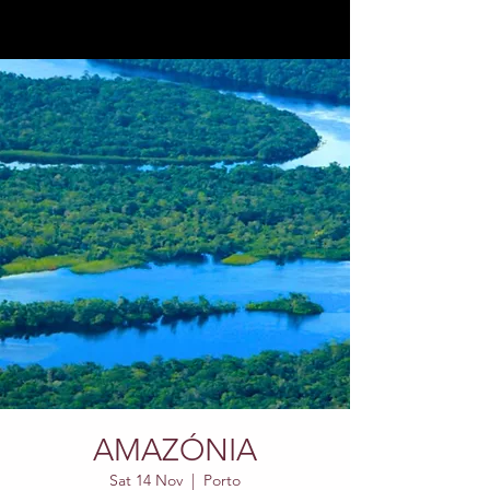
AMAZÓNIA
Sat 14 Nov
  |  
Porto